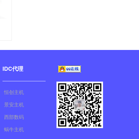
IDC代理
恒创主机
景安主机
西部数码
蜗牛主机