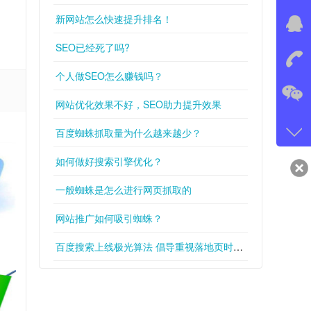
新网站怎么快速提升排名！
在线
SEO已经死了吗?
我
个人做SEO怎么赚钱吗？
在
网站优化效果不好，SEO助力提升效果
微信
百度蜘蛛抓取量为什么越来越少？
gans
如何做好搜索引擎优化？
qq
一般蜘蛛是怎么进行网页抓取的
549
网站推广如何吸引蜘蛛？
百度搜索上线极光算法 倡导重视落地页时间规范